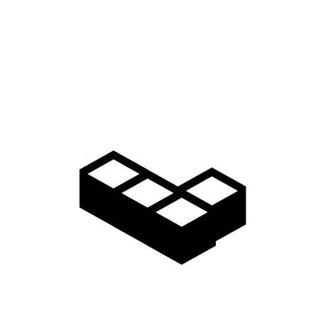
NYBYGGNATION
Nybyggnad av kontor i Laholms Kommun
Uppdrag: Projekt & byggledare och Kontrollansvarig enl
PBL